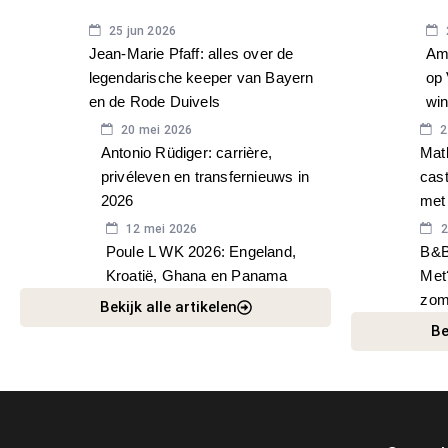
SPORT
SHOWB
25 jun 2026
Jean-Marie Pfaff: alles over de
Ame
legendarische keeper van Bayern
op 
en de Rode Duivels
wi
20 mei 2026
2
Antonio Rüdiger: carrière,
Matl
privéleven en transfernieuws in
cas
2026
met
12 mei 2026
2
Poule L WK 2026: Engeland,
B&B
Kroatië, Ghana en Panama
Met?
zom
Bekijk alle artikelen
Be