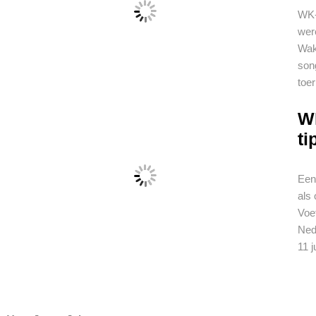
WK-
wer
Wak
son
toe
W
t
Een
als 
Voet
Ned
11 