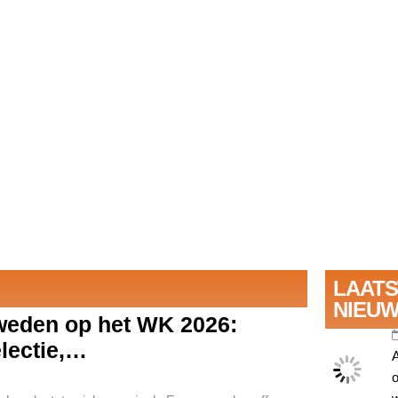
Bezienswaardigheden Toscane: de
mooiste regio van Italië
Lees verder
LAATS
NIEUW
weden op het WK 2026:
lectie,…
o