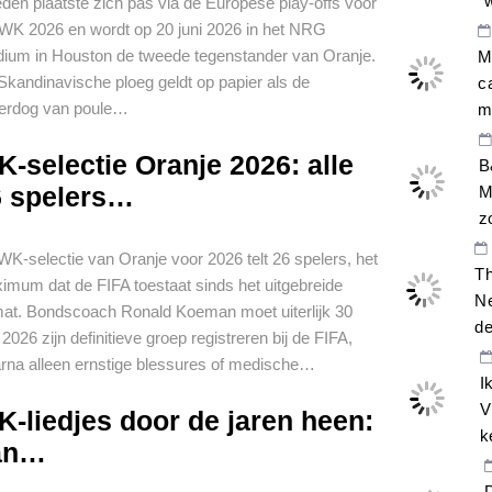
den plaatste zich pas via de Europese play-offs voor
 WK 2026 en wordt op 20 juni 2026 in het NRG
dium in Houston de tweede tegenstander van Oranje.
M
Skandinavische ploeg geldt op papier als de
c
erdog van poule…
m
-selectie Oranje 2026: alle
B
6 spelers…
M
z
WK-selectie van Oranje voor 2026 telt 26 spelers, het
Th
imum dat de FIFA toestaat sinds het uitgebreide
Ne
mat. Bondscoach Ronald Koeman moet uiterlijk 30
d
2026 zijn definitieve groep registreren bij de FIFA,
rna alleen ernstige blessures of medische…
I
V
-liedjes door de jaren heen:
k
an…