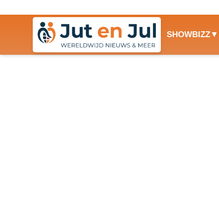
SHOWBIZZ
Vakantie Andalusië 2026
Een rondreis Andalusië 2026 staat garant voor een onvergetel
en zinderende tapasavonden. Als je zoekt naar de ultieme roadt
absolute…
Lees verder