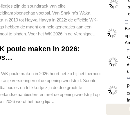
liedjes zijn de soundtrack van elke
s
eldkampioenschap voetbal. Van Shakira’s Waka
e
a in 2010 tot Hayya Hayya in 2022: de officiële WK-
gs hebben de macht om hele generaties aan een
Be
rnooi te binden. Voor het WK 2026 in de Verenigde…
op
Am
K poule maken in 2026:
ips…
C
e
u
 WK poule maken in 2026 hoort net zo bij het toernooi
oranje versieringen of de openingswedstrijd. Scorito,
P
balpoules en Intikkertje zijn de drie grootste
c
erlandse aanbieders en met de openingswedstrijd op
f
juni 2026 wordt het hoog tijd…