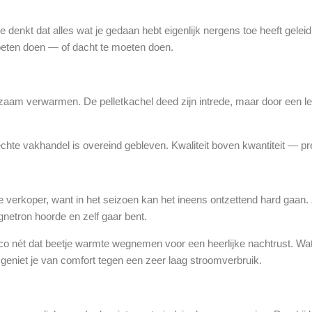
je denkt dat alles wat je gedaan hebt eigenlijk nergens toe heeft gele
ten doen — of dacht te moeten doen.
rzaam verwarmen. De pelletkachel deed zijn intrede, maar door een l
hte vakhandel is overeind gebleven. Kwaliteit boven kwantiteit — pre
verkoper, want in het seizoen kan het ineens ontzettend hard gaan. Z
agnetron hoorde en zelf gaar bent.
rco nét dat beetje warmte wegnemen voor een heerlijke nachtrust. W
niet je van comfort tegen een zeer laag stroomverbruik.