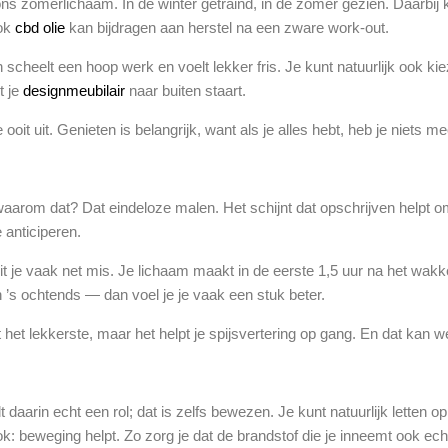
s zomerlichaam. In de winter getraind, in de zomer gezien. Daarbi
Ook
cbd olie
kan bijdragen aan herstel na een zware work-out.
en scheelt een hoop werk en voelt lekker fris. Je kunt natuurlijk ook ki
t je
designmeubilair
naar buiten staart.
ooit uit. Genieten is belangrijk, want als je alles hebt, heb je niets 
 waarom dat? Dat eindeloze malen. Het schijnt dat opschrijven helpt o
 anticiperen.
 je vaak net mis. Je lichaam maakt in de eerste 1,5 uur na het wakke
n ’s ochtends — dan voel je je vaak een stuk beter.
het lekkerste, maar het helpt je spijsvertering op gang. En dat kan wee
 daarin echt een rol; dat is zelfs bewezen. Je kunt natuurlijk letten 
k: beweging helpt. Zo zorg je dat de brandstof die je inneemt ook ech