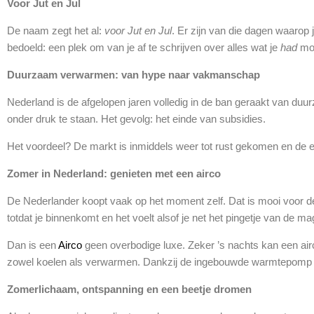
Voor Jut en Jul
De naam zegt het al:
voor Jut en Jul
. Er zijn van die dagen waarop 
bedoeld: een plek om van je af te schrijven over alles wat je
had
moe
Duurzaam verwarmen: van hype naar vakmanschap
Nederland is de afgelopen jaren volledig in de ban geraakt van duu
onder druk te staan. Het gevolg: het einde van subsidies.
Het voordeel? De markt is inmiddels weer tot rust gekomen en de ec
Zomer in Nederland: genieten met een airco
De Nederlander koopt vaak op het moment zelf. Dat is mooi voor de 
totdat je binnenkomt en het voelt alsof je net het pingetje van de m
Dan is een
Airco
geen overbodige luxe. Zeker ’s nachts kan een ai
zowel koelen als verwarmen. Dankzij de ingebouwde warmtepomp ge
Zomerlichaam, ontspanning en een beetje dromen