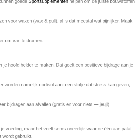
j kunnen goede
Sportsupplementen
helpen om de juiste bouwstoffen
ezen voor waxen (wax & pull), al is dat meestal wat pijnlijker. Maak
meer om van te dromen.
m je hoofd helder te maken. Dat geeft een positieve bijdrage aan je
r worden namelijk cortisol aan: een stofje dat stress kan geven,
r bijdragen aan afvallen (gratis en voor niets — jeuj!).
op je voeding, maar het voelt soms oneerlijk: waar de één aan patat
t wordt gebruikt.