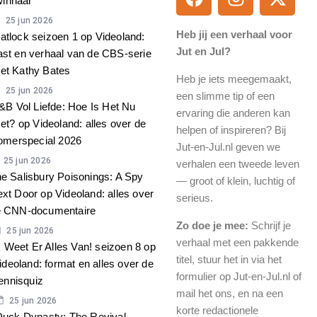
winnaar
25 jun 2026
Heb jij een verhaal voor
atlock seizoen 1 op Videoland:
Jut en Jul?
ast en verhaal van de CBS-serie
et Kathy Bates
Heb je iets meegemaakt,
25 jun 2026
een slimme tip of een
&B Vol Liefde: Hoe Is Het Nu
ervaring die anderen kan
et? op Videoland: alles over de
helpen of inspireren? Bij
omerspecial 2026
Jut-en-Jul.nl geven we
25 jun 2026
verhalen een tweede leven
e Salisbury Poisonings: A Spy
— groot of klein, luchtig of
xt Door op Videoland: alles over
serieus.
e CNN-documentaire
Zo doe je mee:
Schrijf je
25 jun 2026
verhaal met een pakkende
k Weet Er Alles Van! seizoen 8 op
titel, stuur het in via het
ideoland: format en alles over de
formulier op Jut-en-Jul.nl of
ennisquiz
mail het ons, en na een
25 jun 2026
korte redactionele
Duck Dynasty: The Revival