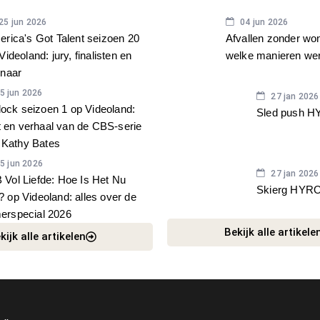
IZZ
HEALTH
25 jun 2026
04 jun 2026
rica's Got Talent seizoen 20
Afvallen zonder wo
Videoland: jury, finalisten en
welke manieren we
nnaar
5 jun 2026
27 jan 2026
ock seizoen 1 op Videoland:
Sled push 
t en verhaal van de CBS-serie
 Kathy Bates
5 jun 2026
27 jan 2026
 Vol Liefde: Hoe Is Het Nu
Skierg HYR
 op Videoland: alles over de
erspecial 2026
Bekijk alle artikele
kijk alle artikelen