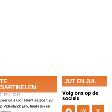
Bezienswaardigheden Dolomieten: het
mooiste berglandschap van Europa
Lees verder
TE
JUT EN JUL
SARTIKELEN
Volg ons op de
25 jun 2026
socials
America's Got Talent seizoen 20
p Videoland: jury, finalisten en