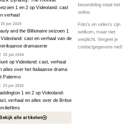
beoordeling staat het
eizoen 1 en 2 op Videoland: cast
online.
n verhaal
25 jun 2026
Foto’s en video’s zijn
auty and the Billionaire seizoen 1
welkom, maar niet
 Videoland: cast en verhaal van de
verplicht. Vergeet je
erikaanse dramaserie
contactgegevens niet!
25 jun 2026
iurè op Videoland: cast, verhaal
n alles over het Italiaanse drama
it Palermo
25 jun 2026
addington 1 en 2 op Videoland:
ast, verhaal en alles over de Britse
amiliefilms
Bekijk alle artikelen