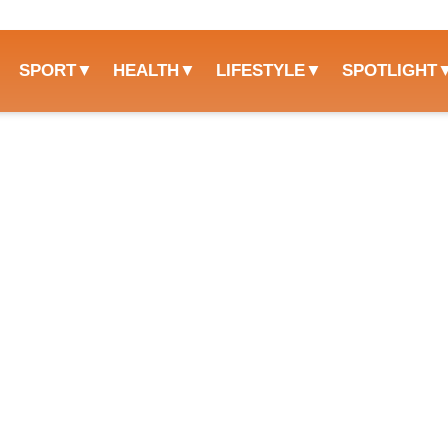
SPORT
HEALTH
LIFESTYLE
SPOTLIGHT
ijke mix van eeuwenoude cultuur, adembenemende landschappen
rip door Zuid-Spanje, dan is de beroemde ‘Gouden Driehoek’ de