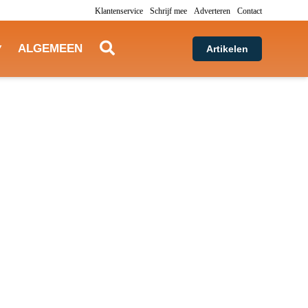
Klantenservice
Schrijf mee
Adverteren
Contact
ALGEMEEN
Artikelen
Bezienswaardigheden Costa del Sol:
zon, strand en cultuur
Lees verder