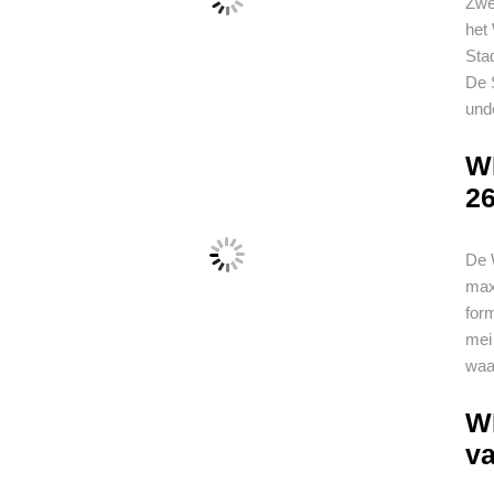
Zwe
het
Sta
De 
und
WK
2
De 
max
for
mei 
waa
WK
v