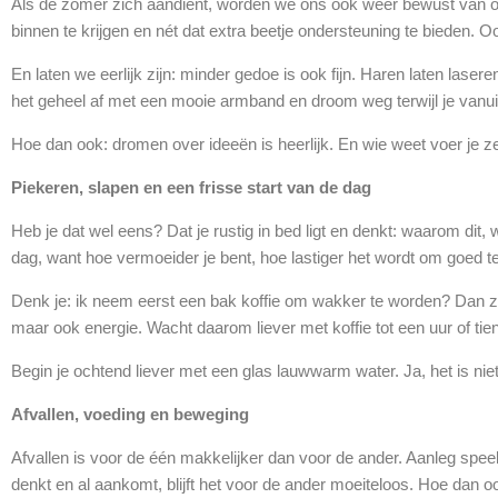
Als de zomer zich aandient, worden we ons ook weer bewust van on
binnen te krijgen en nét dat extra beetje ondersteuning te bieden. 
En laten we eerlijk zijn: minder gedoe is ook fijn. Haren laten laser
het geheel af met een mooie armband en droom weg terwijl je vanui
Hoe dan ook: dromen over ideeën is heerlijk. En wie weet voer je ze 
Piekeren, slapen en een frisse start van de dag
Heb je dat wel eens? Dat je rustig in bed ligt en denkt: waarom dit,
dag, want hoe vermoeider je bent, hoe lastiger het wordt om goed te
Denk je: ik neem eerst een bak koffie om wakker te worden? Dan zit
maar ook energie. Wacht daarom liever met koffie tot een uur of tie
Begin je ochtend liever met een glas lauwwarm water. Ja, het is niet 
Afvallen, voeding en beweging
Afvallen is voor de één makkelijker dan voor de ander. Aanleg speelt
denkt en al aankomt, blijft het voor de ander moeiteloos. Hoe dan oo