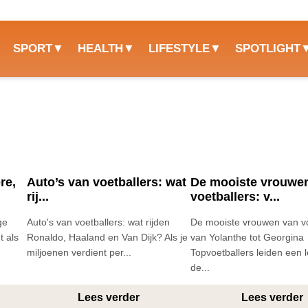
SPORT
HEALTH
LIFESTYLE
SPOTLIGHT
re,
Auto’s van voetballers: wat
De mooiste vrouwe
rij...
voetballers: v...
ge
Auto's van voetballers: wat rijden
De mooiste vrouwen van vo
t als
Ronaldo, Haaland en Van Dijk? Als je
van Yolanthe tot Georgina
miljoenen verdient per...
Topvoetballers leiden een l
de...
Lees verder
Lees verder