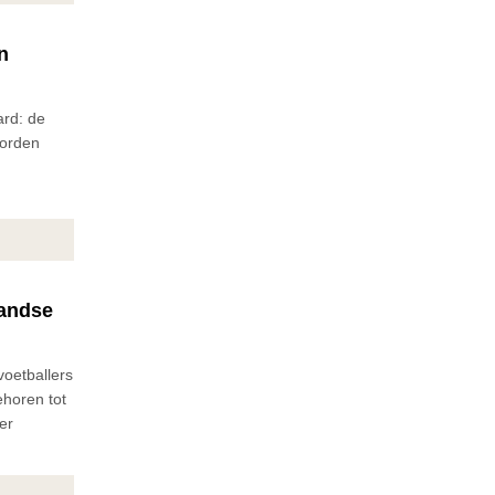
n
ard: de
worden
landse
voetballers
ehoren tot
er