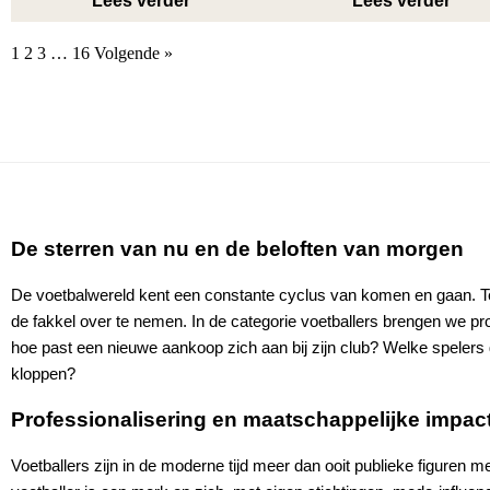
Lees verder
Lees verder
1
2
3
…
16
Volgende »
De sterren van nu en de beloften van morgen
De voetbalwereld kent een constante cyclus van komen en gaan. Ter
de fakkel over te nemen. In de categorie voetballers brengen we pr
hoe past een nieuwe aankoop zich aan bij zijn club? Welke spelers g
kloppen?
Professionalisering en maatschappelijke impac
Voetballers zijn in de moderne tijd meer dan ooit publieke figuren 