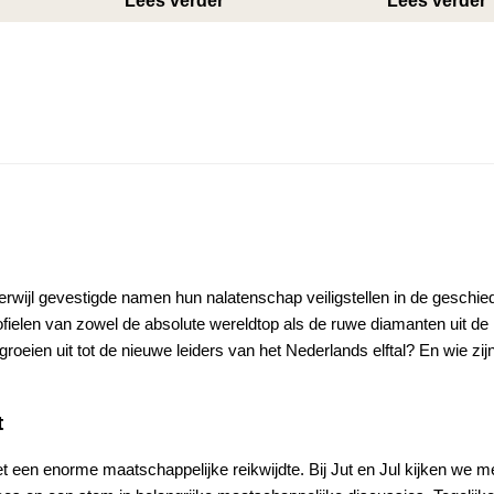
Lees verder
Lees verder
wijl gevestigde namen hun nalatenschap veiligstellen in de geschied
ofielen van zowel de absolute wereldtop als de ruwe diamanten uit de 
roeien uit tot de nieuwe leiders van het Nederlands elftal? En wie z
t
met een enorme maatschappelijke reikwijdte. Bij Jut en Jul kijken we 