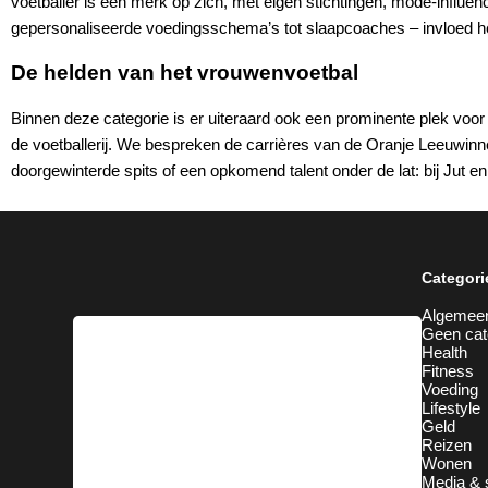
voetballer is een merk op zich, met eigen stichtingen, mode-influe
gepersonaliseerde voedingsschema’s tot slaapcoaches – invloed hee
De helden van het vrouwenvoetbal
Binnen deze categorie is er uiteraard ook een prominente plek voor
de voetballerij. We bespreken de carrières van de Oranje Leeuwinne
doorgewinterde spits of een opkomend talent onder de lat: bij Jut en
Categori
Algemee
Geen cat
Health
Fitness
Voeding
Lifestyle
Geld
Reizen
Wonen
Media & 