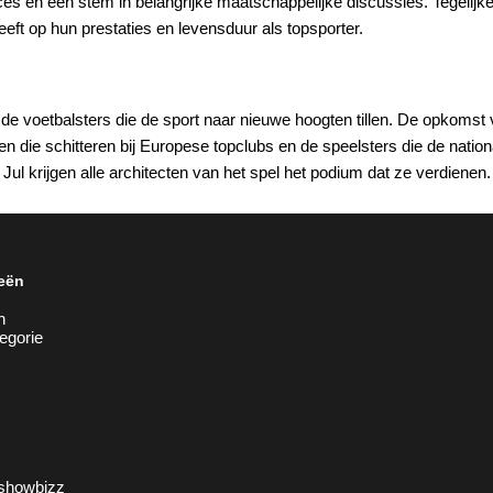
nces en een stem in belangrijke maatschappelijke discussies. Tegelij
ft op hun prestaties en levensduur als topsporter.
 de voetbalsters die de sport naar nieuwe hoogten tillen. De opkoms
n die schitteren bij Europese topclubs en de speelsters die de natio
 Jul krijgen alle architecten van het spel het podium dat ze verdienen.
eën
n
egorie
showbizz