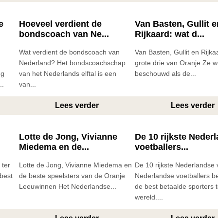
e
Hoeveel verdient de
Van Basten, Gullit e
bondscoach van Ne...
Rijkaard: wat d...
Wat verdient de bondscoach van
Van Basten, Gullit en Rijka
Nederland? Het bondscoachschap
grote drie van Oranje Ze 
ng
van het Nederlands elftal is een
beschouwd als de...
..
van...
Lees verder
Lees verder
,
Lotte de Jong, Vivianne
De 10 rijkste Neder
Miedema en de...
voetballers...
 ter
Lotte de Jong, Vivianne Miedema en
De 10 rijkste Nederlandse 
 best
de beste speelsters van de Oranje
Nederlandse voetballers b
Leeuwinnen Het Nederlandse...
de best betaalde sporters t
wereld....