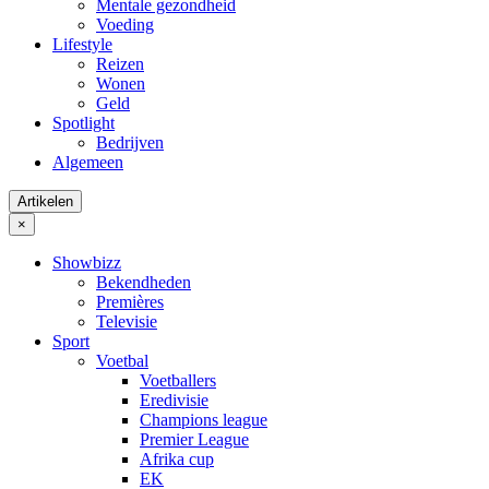
Mentale gezondheid
Voeding
Lifestyle
Reizen
Wonen
Geld
Spotlight
Bedrijven
Algemeen
Artikelen
×
Showbizz
Bekendheden
Premières
Televisie
Sport
Voetbal
Voetballers
Eredivisie
Champions league
Premier League
Afrika cup
EK