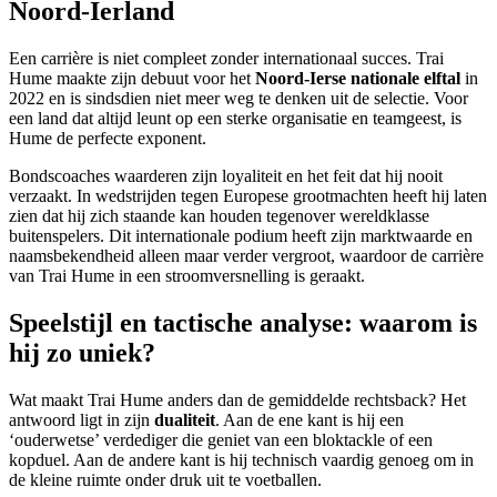
Noord-Ierland
Een carrière is niet compleet zonder internationaal succes. Trai
Hume maakte zijn debuut voor het
Noord-Ierse nationale elftal
in
2022 en is sindsdien niet meer weg te denken uit de selectie. Voor
een land dat altijd leunt op een sterke organisatie en teamgeest, is
Hume de perfecte exponent.
Bondscoaches waarderen zijn loyaliteit en het feit dat hij nooit
verzaakt. In wedstrijden tegen Europese grootmachten heeft hij laten
zien dat hij zich staande kan houden tegenover wereldklasse
buitenspelers. Dit internationale podium heeft zijn marktwaarde en
naamsbekendheid alleen maar verder vergroot, waardoor de carrière
van Trai Hume in een stroomversnelling is geraakt.
Speelstijl en tactische analyse: waarom is
hij zo uniek?
Wat maakt Trai Hume anders dan de gemiddelde rechtsback? Het
antwoord ligt in zijn
dualiteit
. Aan de ene kant is hij een
‘ouderwetse’ verdediger die geniet van een bloktackle of een
kopduel. Aan de andere kant is hij technisch vaardig genoeg om in
de kleine ruimte onder druk uit te voetballen.