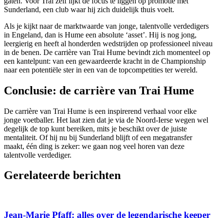
gaten. Voor Trai zelf lijkt de focus te liggen op promotie met
Sunderland, een club waar hij zich duidelijk thuis voelt.
Als je kijkt naar de marktwaarde van jonge, talentvolle verdedigers
in Engeland, dan is Hume een absolute ‘asset’. Hij is nog jong,
leergierig en heeft al honderden wedstrijden op professioneel niveau
in de benen. De carrière van Trai Hume bevindt zich momenteel op
een kantelpunt: van een gewaardeerde kracht in de Championship
naar een potentiële ster in een van de topcompetities ter wereld.
Conclusie: de carrière van Trai Hume
De carrière van Trai Hume is een inspirerend verhaal voor elke
jonge voetballer. Het laat zien dat je via de Noord-Ierse wegen wel
degelijk de top kunt bereiken, mits je beschikt over de juiste
mentaliteit. Of hij nu bij Sunderland blijft of een megatransfer
maakt, één ding is zeker: we gaan nog veel horen van deze
talentvolle verdediger.
Gerelateerde berichten
Jean-Marie Pfaff: alles over de legendarische keeper