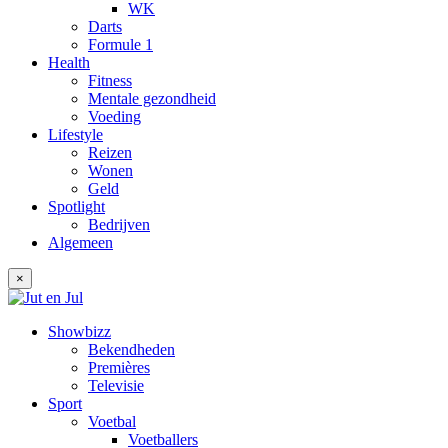
WK
Darts
Formule 1
Health
Fitness
Mentale gezondheid
Voeding
Lifestyle
Reizen
Wonen
Geld
Spotlight
Bedrijven
Algemeen
×
Showbizz
Bekendheden
Premières
Televisie
Sport
Voetbal
Voetballers