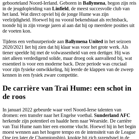
geboorteland Noord-Ierland. Geboren in
Ballymena
, begon zijn reis
in de jeugdopleiding van
Linfield
, de meest succesvolle club van
het land. Wat direct opviel bij de jonge Hume was zijn
veelzijdigheid. Hoewel hij nu vooral bekendstaat als rechtsback,
toonde hij in zijn vroege jaren al aan dat hij op meerdere posities uit
de voeten kon.
Tijdens een verhuurperiode aan
Ballymena United
in het seizoen
2020/2021 liet hij zien dat hij klaar was voor het grote werk. Als
tiener speelde hij met de volwassenheid van een dertiger. Hij was
niet alleen verdedigend solide, maar droeg ook aanvallend bij, wat
essentieel is voor een moderne back. Deze periode was cruciaal
voor zijn fysieke ontwikkeling, hij leerde de klappen van de zweep
kennen in een fysiek zware competitie.
De carrière van Trai Hume: een schot in
de roos
In januari 2022 gebeurde waar veel Noord-Ierse talenten van
dromen: een transfer naar het Engelse voetbal.
Sunderland AFC
herkende zijn potentieel en haalde hem naar Wearside. De carrière
van Trai Hume nam hier een enorme vlucht. Hoewel hij in het begin
moest wennen aan het hogere tempo en de intensiteit van de League
One (en later de Championship), knokte hij zich razendsnel in de