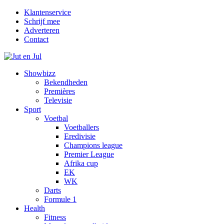
Klantenservice
Schrijf mee
Adverteren
Contact
Showbizz
Bekendheden
Premières
Televisie
Sport
Voetbal
Voetballers
Eredivisie
Champions league
Premier League
Afrika cup
EK
WK
Darts
Formule 1
Health
Fitness