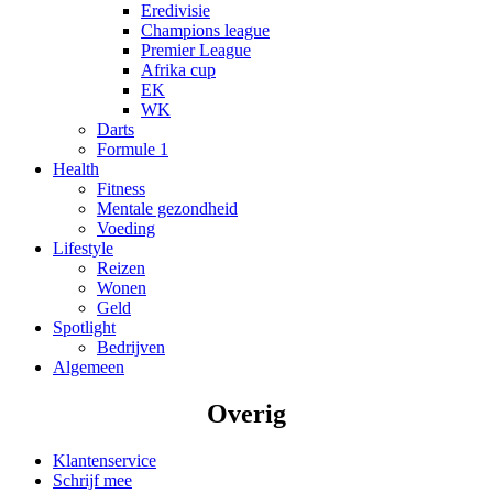
Eredivisie
Champions league
Premier League
Afrika cup
EK
WK
Darts
Formule 1
Health
Fitness
Mentale gezondheid
Voeding
Lifestyle
Reizen
Wonen
Geld
Spotlight
Bedrijven
Algemeen
Overig
Klantenservice
Schrijf mee