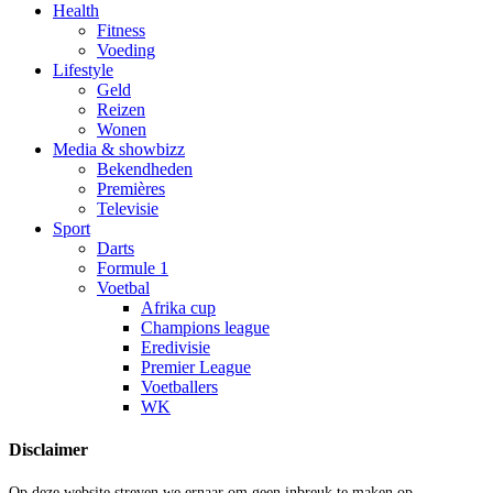
Health
Fitness
Voeding
Lifestyle
Geld
Reizen
Wonen
Media & showbizz
Bekendheden
Premières
Televisie
Sport
Darts
Formule 1
Voetbal
Afrika cup
Champions league
Eredivisie
Premier League
Voetballers
WK
Disclaimer
Op deze website streven we ernaar om geen inbreuk te maken op