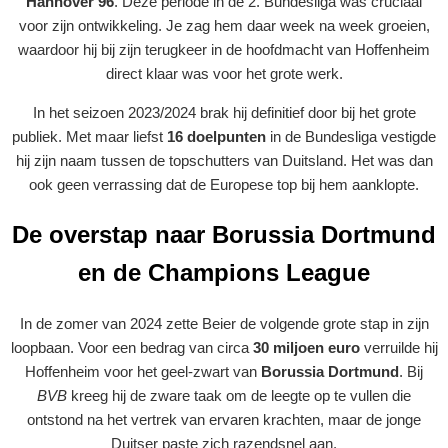
Hannover 96
. Deze periode in de 2. Bundesliga was cruciaal
voor zijn ontwikkeling. Je zag hem daar week na week groeien,
waardoor hij bij zijn terugkeer in de hoofdmacht van Hoffenheim
direct klaar was voor het grote werk.
In het seizoen 2023/2024 brak hij definitief door bij het grote
publiek. Met maar liefst
16 doelpunten
in de Bundesliga vestigde
hij zijn naam tussen de topschutters van Duitsland. Het was dan
ook geen verrassing dat de Europese top bij hem aanklopte.
De overstap naar Borussia Dortmund
en de Champions League
In de zomer van 2024 zette Beier de volgende grote stap in zijn
loopbaan. Voor een bedrag van circa
30 miljoen euro
verruilde hij
Hoffenheim voor het geel-zwart van
Borussia Dortmund
. Bij
BVB
kreeg hij de zware taak om de leegte op te vullen die
ontstond na het vertrek van ervaren krachten, maar de jonge
Duitser paste zich razendsnel aan.