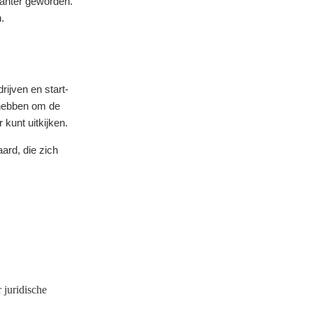
evanter geworden.
.
ijven en start-
 hebben om de
kunt uitkijken.
ard, die zich
 juridische