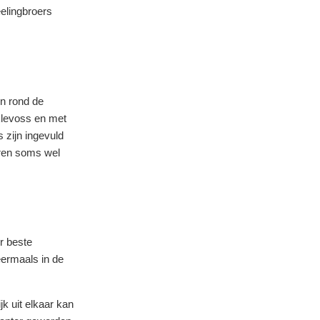
eelingbroers
en rond de
klevoss en met
 zijn ingevuld
eren soms wel
r beste
eermaals in de
jk uit elkaar kan