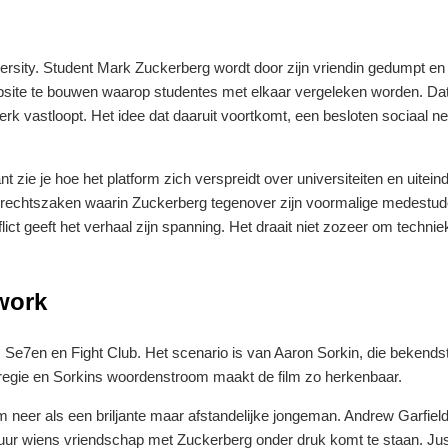
rsity. Student Mark Zuckerberg wordt door zijn vriendin gedumpt en 
 website te bouwen waarop studentes met elkaar vergeleken worden. Da
erk vastloopt. Het idee dat daaruit voortkomt, een besloten sociaal n
t zie je hoe het platform zich verspreidt over universiteiten en uiteind
ee rechtszaken waarin Zuckerberg tegenover zijn voormalige medestud
ict geeft het verhaal zijn spanning. Het draait niet zozeer om techni
work
s Se7en en Fight Club. Het scenario is van Aaron Sorkin, die bekends
e regie en Sorkins woordenstroom maakt de film zo herkenbaar.
neer als een briljante maar afstandelijke jongeman. Andrew Garfield
 uur wiens vriendschap met Zuckerberg onder druk komt te staan. Jus