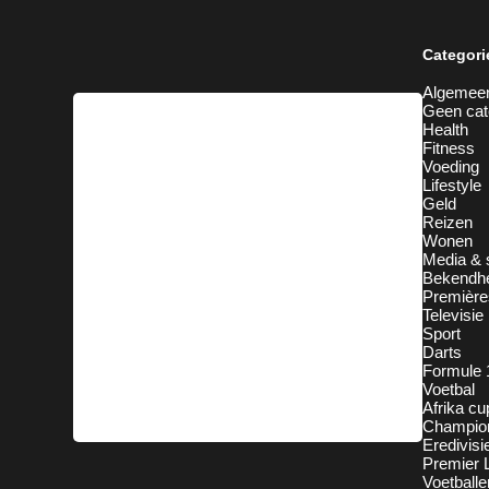
Categori
Algemee
Geen cat
Health
Fitness
Voeding
Lifestyle
Geld
Reizen
Wonen
Media & 
Bekendh
Première
Televisie
Sport
Darts
Formule 
Voetbal
Afrika cu
Champio
Eredivisi
Premier 
Voetballe