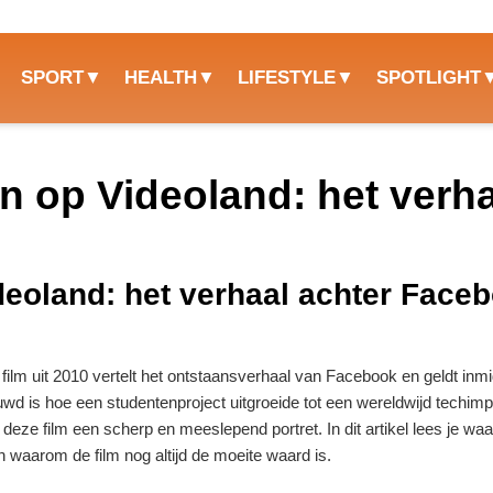
SPORT
HEALTH
LIFESTYLE
SPOTLIGHT
en op Videoland: het verh
deoland: het verhaal achter Face
film uit 2010 vertelt het ontstaansverhaal van Facebook en geldt inm
uwd is hoe een studentenproject uitgroeide tot een wereldwijd techim
deze film een scherp en meeslepend portret. In dit artikel lees je wa
 waarom de film nog altijd de moeite waard is.