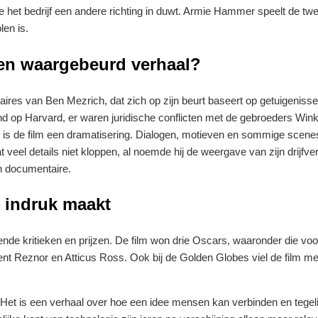
e het bedrijf een andere richting in duwt. Armie Hammer speelt de tw
len is.
een waargebeurd verhaal?
aires van Ben Mezrich, dat zich op zijn beurt baseert op getuigeniss
nd op Harvard, er waren juridische conflicten met de gebroeders Win
jk is de film een dramatisering. Dialogen, motieven en sommige scenes
t veel details niet kloppen, al noemde hij de weergave van zijn drijfv
en documentaire.
 indruk maakt
nde kritieken en prijzen. De film won drie Oscars, waaronder die voo
nt Reznor en Atticus Ross. Ook bij de Golden Globes viel de film m
t. Het is een verhaal over hoe een idee mensen kan verbinden en tegeli