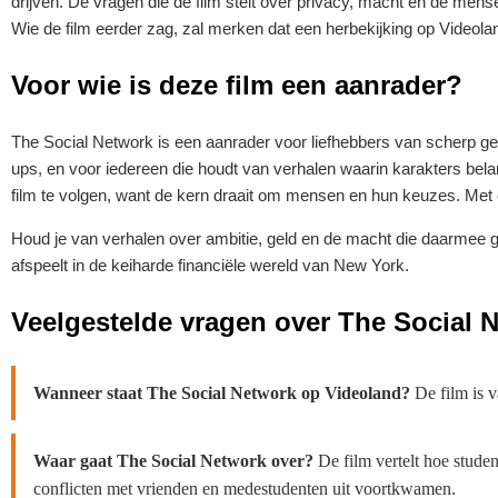
drijven. De vragen die de film stelt over privacy, macht en de mense
Wie de film eerder zag, zal merken dat een herbekijking op Videolan
Voor wie is deze film een aanrader?
The Social Network is een aanrader voor liefhebbers van scherp ge
ups, en voor iedereen die houdt van verhalen waarin karakters bel
film te volgen, want de kern draait om mensen en hun keuzes. Met ee
Houd je van verhalen over ambitie, geld en de macht die daarmee 
afspeelt in de keiharde financiële wereld van New York.
Veelgestelde vragen over The Social 
Wanneer staat The Social Network op Videoland?
De film is v
Waar gaat The Social Network over?
De film vertelt hoe stude
conflicten met vrienden en medestudenten uit voortkwamen.