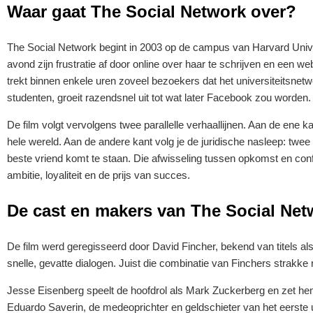
Waar gaat The Social Network over?
The Social Network begint in 2003 op de campus van Harvard Unive
avond zijn frustratie af door online over haar te schrijven en een
trekt binnen enkele uren zoveel bezoekers dat het universiteitsnetw
studenten, groeit razendsnel uit tot wat later Facebook zou worden.
De film volgt vervolgens twee parallelle verhaallijnen. Aan de ene kan
hele wereld. Aan de andere kant volg je de juridische nasleep: tw
beste vriend komt te staan. Die afwisseling tussen opkomst en confl
ambitie, loyaliteit en de prijs van succes.
De cast en makers van The Social Net
De film werd geregisseerd door David Fincher, bekend van titels al
snelle, gevatte dialogen. Juist die combinatie van Finchers strakk
Jesse Eisenberg speelt de hoofdrol als Mark Zuckerberg en zet hem 
Eduardo Saverin, de medeoprichter en geldschieter van het eerste