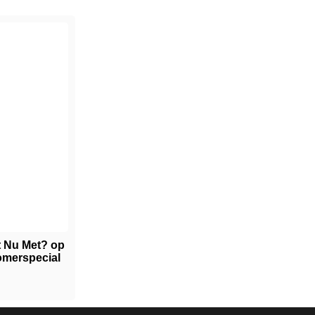
t Nu Met? op
zomerspecial