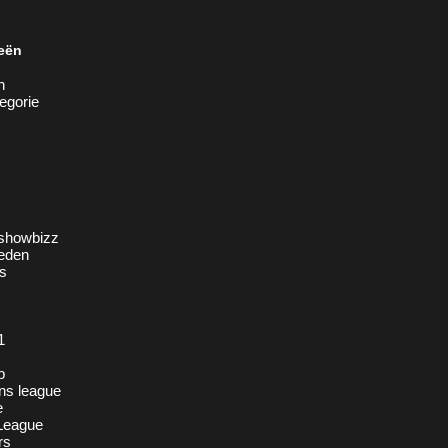
eën
n
egorie
showbizz
eden
s
1
p
ns league
e
League
rs