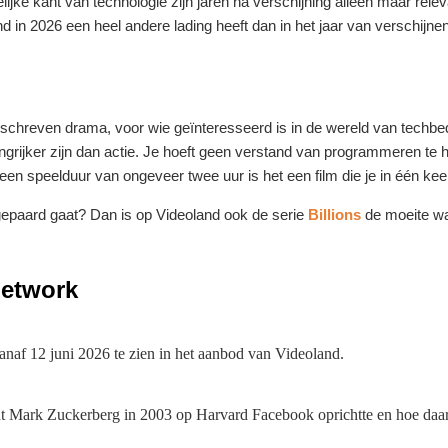
lijke kant van technologie zijn jaren na verschijning alleen maar rel
d in 2026 een heel andere lading heeft dan in het jaar van verschijnen
schreven drama, voor wie geïnteresseerd is in de wereld van techbedr
angrijker zijn dan actie. Je hoeft geen verstand van programmeren te
n speelduur van ongeveer twee uur is het een film die je in één keer 
gepaard gaat? Dan is op Videoland ook de serie
Billions
de moeite wa
Network
anaf 12 juni 2026 te zien in het aanbod van Videoland.
nt Mark Zuckerberg in 2003 op Harvard Facebook oprichtte en hoe daar