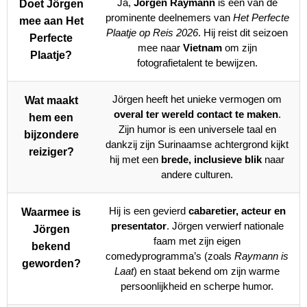
Ja,
Jörgen Raymann
is een van de
Doet Jörgen
prominente deelnemers van
Het Perfecte
mee aan Het
Plaatje op Reis 2026
. Hij reist dit seizoen
Perfecte
mee naar
Vietnam
om zijn
Plaatje?
fotografietalent te bewijzen.
Jörgen heeft het unieke vermogen om
Wat maakt
overal ter wereld contact te maken
.
hem een
Zijn humor is een universele taal en
bijzondere
dankzij zijn Surinaamse achtergrond kijkt
reiziger?
hij met een
brede, inclusieve blik
naar
andere culturen.
Hij is een gevierd
cabaretier, acteur en
Waarmee is
presentator
. Jörgen verwierf nationale
Jörgen
faam met zijn eigen
bekend
comedyprogramma’s (zoals
Raymann is
geworden?
Laat
) en staat bekend om zijn warme
persoonlijkheid en scherpe humor.