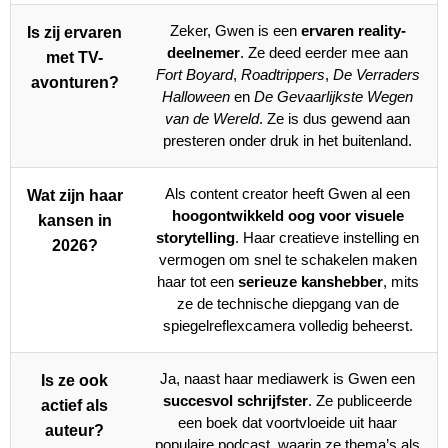
Zeker, Gwen is een
ervaren reality-
Is zij ervaren
deelnemer
. Ze deed eerder mee aan
met TV-
Fort Boyard
,
Roadtrippers
,
De Verraders
avonturen?
Halloween
en
De Gevaarlijkste Wegen
van de Wereld
. Ze is dus gewend aan
presteren onder druk in het buitenland.
Als content creator heeft Gwen al een
Wat zijn haar
hoogontwikkeld oog voor visuele
kansen in
storytelling
. Haar creatieve instelling en
2026?
vermogen om snel te schakelen maken
haar tot een
serieuze kanshebber
, mits
ze de technische diepgang van de
spiegelreflexcamera volledig beheerst.
Ja, naast haar mediawerk is Gwen een
Is ze ook
succesvol schrijfster
. Ze publiceerde
actief als
een boek dat voortvloeide uit haar
auteur?
populaire podcast, waarin ze thema’s als