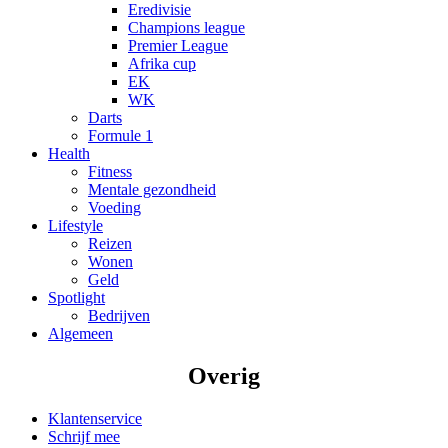
Eredivisie
Champions league
Premier League
Afrika cup
EK
WK
Darts
Formule 1
Health
Fitness
Mentale gezondheid
Voeding
Lifestyle
Reizen
Wonen
Geld
Spotlight
Bedrijven
Algemeen
Overig
Klantenservice
Schrijf mee