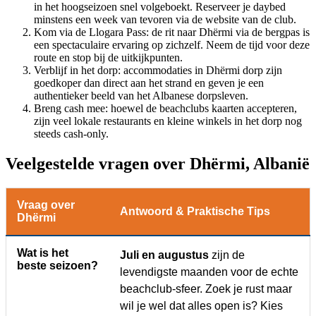
in het hoogseizoen snel volgeboekt. Reserveer je daybed
minstens een week van tevoren via de website van de club.
Kom via de Llogara Pass: de rit naar Dhërmi via de bergpas is
een spectaculaire ervaring op zichzelf. Neem de tijd voor deze
route en stop bij de uitkijkpunten.
Verblijf in het dorp: accommodaties in Dhërmi dorp zijn
goedkoper dan direct aan het strand en geven je een
authentieker beeld van het Albanese dorpsleven.
Breng cash mee: hoewel de beachclubs kaarten accepteren,
zijn veel lokale restaurants en kleine winkels in het dorp nog
steeds cash-only.
Veelgestelde vragen over Dhërmi, Albanië
Vraag over
Antwoord & Praktische Tips
Dhërmi
Wat is het
Juli en augustus
zijn de
beste seizoen?
levendigste maanden voor de echte
beachclub-sfeer. Zoek je rust maar
wil je wel dat alles open is? Kies