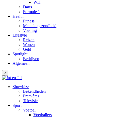
WK
Darts
Formule 1
Health
Fitness
Mentale gezondheid
Voeding
Lifestyle
Reizen
Wonen
Geld
Spotlight
Bedrijven
Algemeen
×
Showbizz
Bekendheden
Premières
Televisie
Sport
Voetbal
Voetballers