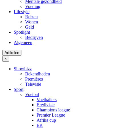
Mentale gezondheid
Voeding
Lifestyle
Reizen
Wonen
Geld
Spotlight
Bedrijven
Algemeen
Artikelen
×
Showbizz
Bekendheden
Premières
Televisie
Sport
Voetbal
Voetballers
Eredivisie
Champions league
Premier League
Afrika cup
EK