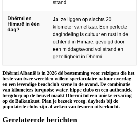
strand.
Dhërmi en
Ja
, ze liggen op slechts 20
Himarë in één
kilometer van elkaar. Een perfecte
dag?
dagindeling is cultuur en rust in de
ochtend in Himarë, gevolgd door
een middag/avond vol strand en
gezelligheid in Dhërmi.
Dhërmi Albanië is in 2026 dé bestemming voor reizigers die het
beste van twee werelden willen: spectaculaire natuur overdag
en een levendige beachclub-scene in de avond. De combinatie
van kilometers turquoise water, hippe clubs en een authentiek
bergdorp op de heuvel maakt Dhërmi tot een unieke ervaring
op de Balkankust. Plan je bezoek vroeg, daybeds bij de
populairste clubs zijn al weken van tevoren uitverkocht.
Gerelateerde berichten