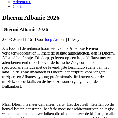
Adverteren
Contact
Dhërmi Albanië 2026
Dhërmi Albanië 2026
27-03-2026 11:46
|
Door
Joep Arends
|
Lifestyle
Als Ksamil de natuurschoonheid van de Albanese Rivièra
vertegenwoordigt en Himarë de rustige authenticiteit, dan is Dhërmi
Albanië het feestje. Dit dorp, gelegen op een hoge klifkust met een
adembenemend uitzicht over de Ionische Zee, combineert
spectaculaire natuur met de levendigste beachclub-scene van het
land. In de zomermaanden is Dhërmi hét trefpunt voor jongere
reizigers en Albanese young professionals die komen voor de
muziek, de cocktails en de beste zonsondergangen van de
Balkankust.
Maar Dhërmi is meer dan alleen party. Het dorp zelf, gelegen op de
heuvel boven het strand, heeft de mooiste architectuur van de regio:
witte huizen met blauwe luiken die uitkijken over de klifkust, smalle