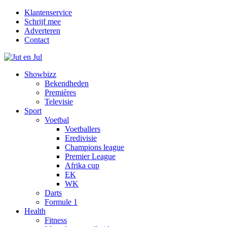
Klantenservice
Schrijf mee
Adverteren
Contact
Showbizz
Bekendheden
Premières
Televisie
Sport
Voetbal
Voetballers
Eredivisie
Champions league
Premier League
Afrika cup
EK
WK
Darts
Formule 1
Health
Fitness