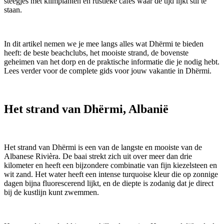
steegjes met klimplanten en rustieke cafés waar de tijd lijkt stil te
staan.
In dit artikel nemen we je mee langs alles wat Dhërmi te bieden
heeft: de beste beachclubs, het mooiste strand, de bovenste
geheimen van het dorp en de praktische informatie die je nodig hebt.
Lees verder voor de complete gids voor jouw vakantie in Dhërmi.
Het strand van Dhërmi, Albanië
Het strand van Dhërmi is een van de langste en mooiste van de
Albanese Rivièra. De baai strekt zich uit over meer dan drie
kilometer en heeft een bijzondere combinatie van fijn kiezelsteen en
wit zand. Het water heeft een intense turquoise kleur die op zonnige
dagen bijna fluorescerend lijkt, en de diepte is zodanig dat je direct
bij de kustlijn kunt zwemmen.